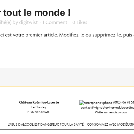
 tout le monde !
fié(e)
by
digitwist
1 Comment
0
Likes
 est votre premier article. Modifiez-le ou supprimez-le, puis 
Château Roûmieu-Lacoste
(0033) 06 78 53
Le Plantey
contact@vignobles-hervedubourdie
F-33720 BARSAC
Visite sur rendez-vous
L’ABUS D’ALCOOL EST DANGEREUX POUR LA SANTÉ – CONSOMMEZ AVEC MODÉRAT