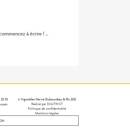
commencez à écrire ! ...
 20 55
© Vignobles Hervé Dubourdieu & fils 2021
Réalisé par DiGiTWiST
u.com
Politique de confidentialité
Mentions légales
ION